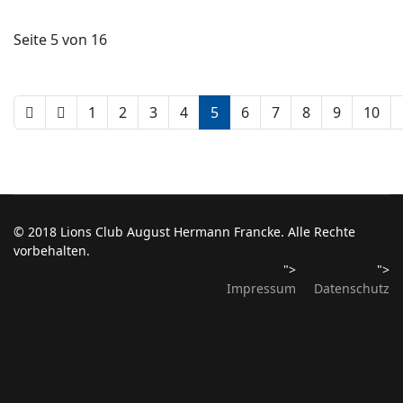
Seite 5 von 16
1
2
3
4
5
6
7
8
9
10
© 2018 Lions Club August Hermann Francke. Alle Rechte
vorbehalten.
">
">
Impressum
Datenschutz