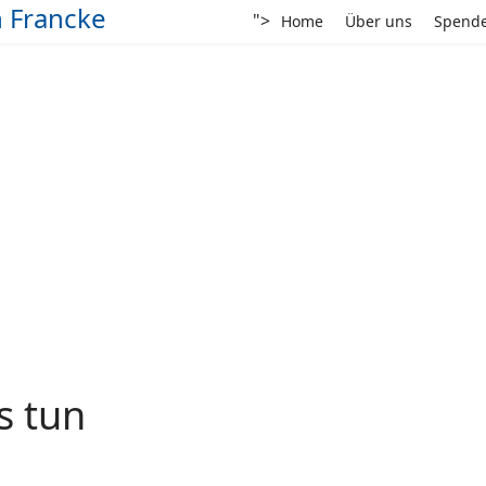
">
Home
Über uns
Spend
s tun